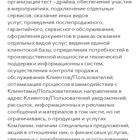
Сервис для корпоративных клиентов
организация тест – драйва, обеспечение участия
в мероприятиях, подключение отдельных
HAVAL Лизинг
АКСЕССУАРЫ HAVAL
сервисов, оказание иных видов
Автомобильные аксессуары
услуг; проведения послепродажного,
гарантийного, сервисного обслуживания;
АКСЕССУАРЫ HAVAL
Коллекция CITY
оформления документов в рамках оказания
Автомобильные аксессуары
Коллекция Базовая
отдельных видов услуг; ведения единой
клиентской базы; определения потребностей в
Коллекция CITY
Коллекция Детская
производственной мощности и технической
Коллекция Базовая
поддержки информационных систем;
осуществления контроля продаж и
Коллекция Детская
обслуживания Клиентов/Пользователей;
оптимизация процессов взаимодействия с
Клиентами/Пользователями; направления в
адрес Клиентов/Пользователей уведомлений,
рассылок, информационных и рекламных
сообщений и материалов в том числе, но не
ограничиваясь, о продукции и услугах
Компании, наличии специальных предложений,
акций в отношении них, о финансовых услугах,
связанных с приобретением и использованием