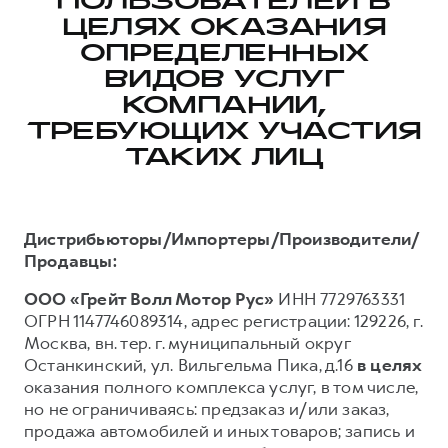
ПОЛЬЗОВАТЕЛЕЙ В
ЦЕЛЯХ ОКАЗАНИЯ
Тест-драйв
СЕРВИСНОЕ ОБСЛУЖИВАНИЕ
О дилере
ОПРЕДЕЛЕННЫХ
Трейд-ин
Нулевое ТО
Наша команда
ВИДОВ УСЛУГ
DARGO
DARGO X
Программа «Помощь на дороге»
Контакты
от 3 199 000 ₽
КОМПАНИИ,
от 3 499 000 ₽
КРЕДИТ И СТРАХОВАНИЕ
Регламенты технического обслуживания
ТРЕБУЮЩИХ УЧАСТИЯ
ТАКИХ ЛИЦ
Кредитный калькулятор
Электронный ПТС
Страхование
Кредит
ПОДДЕРЖКА
Дистрибьюторы/Импортеры/Производители/
F7
F7X
GWM Безопасность
Продавцы:
от 2 899 000 ₽
от 3 599 000 ₽
КОРПОРАТИВНЫМ КЛИЕНТАМ
Гарантия HAVAL
ООО «Грейт Волл Мотор Рус»
ИНН 7729763331
ОГРН 1147746089314, адрес регистрации: 129226, г.
Для малого бизнеса
Мобильное приложение GWM
Москва, вн. тер. г. муниципальный округ
Корпоративным клиентам
Программа «HAVAL Защита+»
Останкинский, ул. Вильгельма Пика, д.16
в целях
Крупным корпоративным клиентам
Руководства по эксплуатации
оказания полного комплекса услуг, в том числе,
POER
но не ограничиваясь: предзаказ и/или заказ,
от 3 449 000 ₽
Система управления автопарком
Подписки
продажа автомобилей и иных товаров; запись и