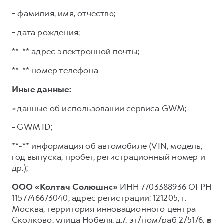
-
фамилия, имя, отчество;
-
дата рождения;
**-** адрес электронной почты;
**-** номер телефона
Иные данные:
-
данные об использовании сервиса GWM;
-
GWM ID;
**-** информация об автомобиле (VIN, модель,
год выпуска, пробег, регистрационный номер и
др.);
ООО «Колтач Солюшнс»
ИНН 7703388936 ОГРН
1157746673040, адрес регистрации: 121205, г.
Москва, территория инновационного центра
Сколково, улица Нобеля, д.7, эт/пом/раб 2/51/6,
в