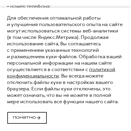
-
номер телефона;
ООО «СЛАВА ГРУПП»
ИНН 7704875192 ОГРН
Для обеспечения оптимальной работы
5147746150041, адрес регистрации: г. Москва, ул.
и улучшения пользовательского опыта на сайте
Тверская, дом 16, стр.3, помещ. 3 в целях:
могут использоваться системы веб-аналитики
коммуникации с Клиентами/Пользователями, в
(в том числе Яндекс.Метрика). Продолжая
том числе: направления e.mail рассылки;
использование сайта, Вы соглашаетесь
проведения маркетинговых кампаний и
с применением указанных технологий
исследований; поддержки процесса продаж,
и размещением куки-файлов. Обработка вашей
аналитики данных.
Категории и перечень
персональной информации на нашем сайте
персональных данных, подлежащих
осуществляется в соответствии с
политикой
предоставлению:
конфиденциальности
. Вы всегда можете
отключить файлы куки в настройках вашего
Общие:
браузера. Если файлы куки отключены, это
может означать, что вы не можете в полной
-
фамилия, имя, отчество;
мере использовать все функции нашего сайта.
-
дата рождения;
ПОНЯТНО
-
адрес электронной почты;
-
номер телефона;