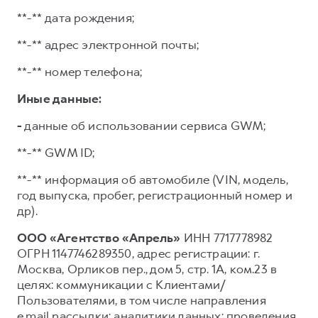
**-** дата рождения;
**-** адрес электронной почты;
**-** номер телефона;
Иные данные:
-
данные об использовании сервиса GWM;
**-** GWM ID;
**-** информация об автомобиле (VIN, модель,
год выпуска, пробег, регистрационный номер и
др).
ООО «Агентство «Апрель»
ИНН 7717778982
ОГРН 1147746289350, адрес регистрации: г.
Москва, Орликов пер., дом 5, стр. 1А, ком.23 в
целях: коммуникации с Клиентами/
Пользователями, в том числе направления
e.mail рассылки; аналитики данных; проведения