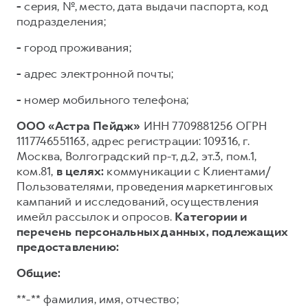
-
серия, №, место, дата выдачи паспорта, код
подразделения;
-
город проживания;
-
адрес электронной почты;
-
номер мобильного телефона;
ООО «Астра Пейдж»
ИНН 7709881256 ОГРН
1117746551163, адрес регистрации: 109316, г.
Москва, Волгоградский пр-т, д.2, эт.3, пом.1,
ком.81,
в целях:
коммуникации с Клиентами/
Пользователями, проведения маркетинговых
кампаний и исследований, осуществления
имейл рассылок и опросов.
Категории и
перечень персональных данных, подлежащих
предоставлению:
Общие:
**-** фамилия, имя, отчество;