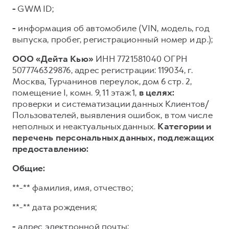
-
GWM ID;
-
информация об автомобиле (VIN, модель, год
выпуска, пробег, регистрационный номер и др.);
ООО «Дейта Кью»
ИНН 7721581040 ОГРН
5077746329876, адрес регистрации: 119034, г.
Москва, Турчанинов переулок, дом 6 стр. 2,
помещение I, комн. 9, 11 этаж 1,
в целях:
проверки и систематизации данных Клиентов/
Пользователей, выявления ошибок, в том числе
неполных и неактуальных данных.
Категории и
перечень персональных данных, подлежащих
предоставлению:
Общие:
**-** фамилия, имя, отчество;
**-** дата рождения;
-
адрес электронной почты;