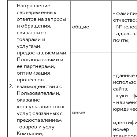
Направление
своевременных
- фамилия
ответов на запросы
отчество;
и обращения,
общие
- № теле
связанные с
- адрес 
товарами и
почты;
услугами,
предоставляемыми
Пользователями и
ее партнерами,
оптимизация
- данные 
процессов
использо
2.
взаимодействия с
сайта;
Пользователями,
- куки - 
оказание
- наимен
консультационных
юридичес
иные
услуг, связанных с
-
предоставлением
идентиф
товаров и услуг
номер
Компании,
транспор