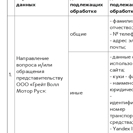
Сервис для корпоративных клиентов
данных
подлежащих
подлежа
HAVAL Лизинг
АКСЕССУАРЫ HAVAL
обработке
обработ
Автомобильные аксессуары
- фамилия
отчество;
АКСЕССУАРЫ HAVAL
Коллекция CITY
общие
- № теле
Автомобильные аксессуары
Коллекция Базовая
- адрес 
почты;
Коллекция CITY
Коллекция Детская
- данные 
Направление
Коллекция Базовая
использо
вопроса и/или
Коллекция Детская
сайта;
обращения
1.
- куки - 
представительству
- наимен
ООО «Грейт Волл
юридичес
Мотор Рус»:
иные
-
идентиф
номер
транспор
средства;
- Yandex I