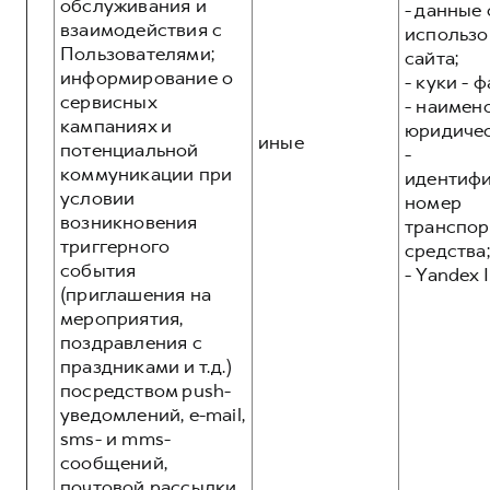
обслуживания и
- данные 
взаимодействия с
использо
Пользователями;
сайта;
информирование о
- куки - 
сервисных
- наимен
кампаниях и
юридичес
иные
потенциальной
-
коммуникации при
идентиф
условии
номер
возникновения
транспор
триггерного
средства;
события
- Yandex I
(приглашения на
мероприятия,
поздравления с
праздниками и т.д.)
посредством push-
уведомлений, e-mail,
sms- и mms-
сообщений,
почтовой рассылки,