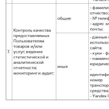
- фамилия
отчество;
общие
- № теле
- адрес 
почты;
Контроль качества
предоставляемых
- данные 
Пользователям
использо
товаров и/или
сайта;
7.
услуг; ведение
- куки - 
статистической и
- наимен
аналитической
юридичес
иные
отчетности;
-
мониторинг и аудит:
идентиф
номер
транспор
средства;
- Yandex I