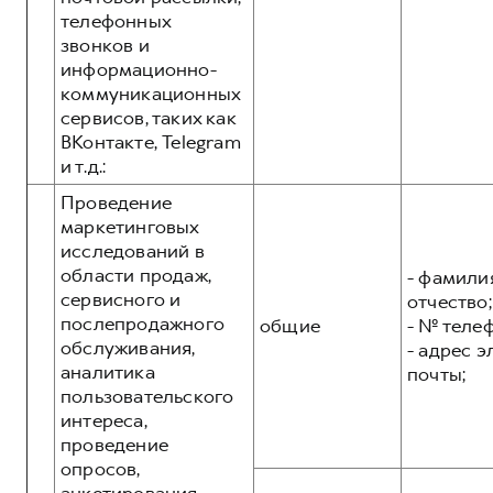
телефонных
звонков и
информационно-
коммуникационных
сервисов, таких как
ВКонтакте, Telegram
и т.д.:
Проведение
маркетинговых
исследований в
области продаж,
- фамилия
сервисного и
отчество;
послепродажного
общие
- № теле
обслуживания,
- адрес 
аналитика
почты;
пользовательского
интереса,
проведение
опросов,