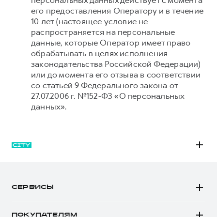
персональных данных действует с момента
его предоставления Оператору и в течение
10 лет (настоящее условие не
распространяется на персональные
данные, которые Оператор имеет право
обрабатывать в целях исполнения
законодательства Российской Федерации)
или до момента его отзыва в соответствии
со статьей 9 Федерального закона от
27.07.2006 г. №152-ФЗ «О персональных
данных».
M6
JOLION
СЕРВИСЫ
DARGO
Автомобили в наличии
DARGO Х
ПОКУПАТЕЛЯМ