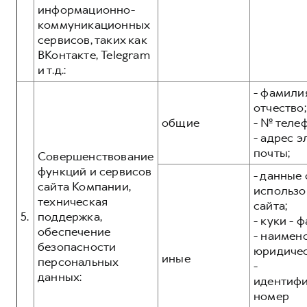
информационно-
коммуникационных
сервисов, таких как
ВКонтакте, Telegram
и т.д.:
- фамилия
отчество;
общие
- № теле
- адрес 
почты;
Совершенствование
функций и сервисов
- данные 
сайта Компании,
использо
техническая
сайта;
5.
поддержка,
- куки - 
обеспечение
- наимен
безопасности
юридичес
иные
персональных
-
данных:
идентиф
номер