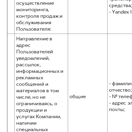
осуществление
средства;
мониторинга,
- Yandex I
контроля продаж и
обслуживания
Пользователя:
Направление в
адрес
Пользователей
уведомлений,
рассылок,
информационных и
рекламных
- фамилия
сообщений и
отчество;
материалов в том
общие
- № теле
числе, но не
- адрес 
ограничиваясь, о
почты;
продукции и
услугах Компании,
наличии
специальных