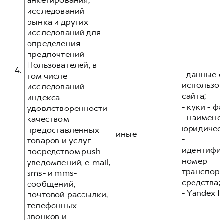
анкетирования,
исследований
рынка и других
исследований для
определения
предпочтений
Пользователей, в
4.
- данные 
том числе
использо
исследований
сайта;
индекса
- куки - 
удовлетворенности
- наимен
качеством
юридичес
предоставленных
иные
-
товаров и услуг
идентиф
посредством push –
номер
уведомлений, e-mail,
транспор
sms- и mms-
средства;
сообщений,
- Yandex I
почтовой рассылки,
телефонных
звонков и