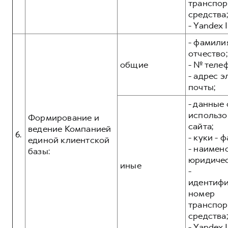
транспор
средства;
- Yandex I
- фамилия
отчество;
общие
- № теле
- адрес 
почты;
- данные 
использо
Формирование и
сайта;
ведение Компанией
6.
- куки - 
единой клиентской
- наимен
базы:
юридичес
иные
-
идентиф
номер
транспор
средства;
- Yandex I