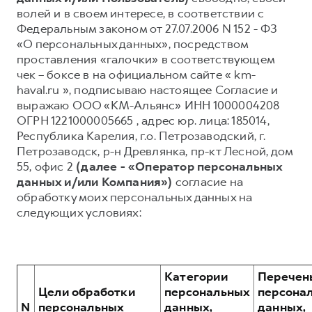
волей и в своем интересе, в соответствии с
Тест-драйв
СЕРВИСНОЕ ОБСЛУЖИВАНИЕ
О дилере
Федеральным законом от 27.07.2006 N 152 - ФЗ
Трейд-ин
«О персональных данных», посредством
Нулевое ТО
Наша команда
проставления «галочки» в соответствующем
DARGO
DARGO X
Программа «Помощь на дороге»
Контакты
от 3 199 000 ₽
чек – боксе в на официальном сайте « km-
от 3 499 000 ₽
КРЕДИТ И СТРАХОВАНИЕ
Регламенты технического обслуживания
haval.ru », подписываю настоящее Согласие и
выражаю ООО «КМ-Альянс» ИНН 1000004208
Кредитный калькулятор
Электронный ПТС
ОГРН 1221000005665 , адрес юр. лица: 185014,
Страхование
Республика Карелия, г.о. Петрозаводский, г.
Петрозаводск, р-н Древлянка, пр-кт Лесной, дом
Кредит
ПОДДЕРЖКА
55, офис 2
(далее - «Оператор персональных
F7
F7X
GWM Безопасность
данных и/или Компания»)
согласие на
от 2 899 000 ₽
от 3 599 000 ₽
обработку моих персональных данных на
КОРПОРАТИВНЫМ КЛИЕНТАМ
Гарантия HAVAL
следующих условиях:
Для малого бизнеса
Мобильное приложение GWM
Корпоративным клиентам
Программа «HAVAL Защита+»
Крупным корпоративным клиентам
Руководства по эксплуатации
Категории
Перечен
POER
от 3 449 000 ₽
Система управления автопарком
Подписки
Цели обработки
персональных
персона
N
персональных
данных,
данных,