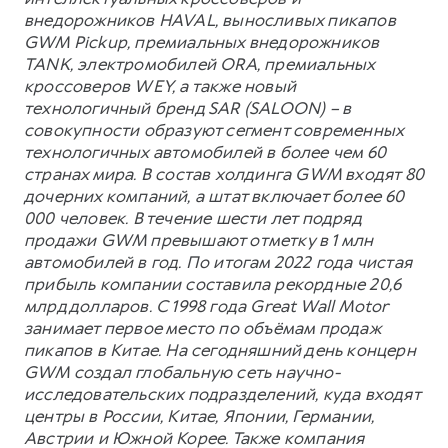
внедорожников HAVAL, выносливых пикапов
GWM Pickup, премиальных внедорожников
TANK, электромобилей ORA, премиальных
кроссоверов WEY, а также новый
технологичный бренд SAR (SALOON) – в
совокупности образуют сегмент современных
технологичных автомобилей в более чем 60
странах мира. В состав холдинга GWM входят 80
дочерних компаний, а штат включает более 60
000 человек. В течение шести лет подряд
продажи GWM превышают отметку в 1 млн
автомобилей в год. По итогам 2022 года чистая
прибыль компании составила рекордные 20,6
млрд долларов. С 1998 года Great Wall Motor
занимает первое место по объёмам продаж
пикапов в Китае. На сегодняшний день концерн
GWM создал глобальную сеть научно-
исследовательских подразделений, куда входят
центры в России, Китае, Японии, Германии,
Австрии и Южной Корее. Также компания