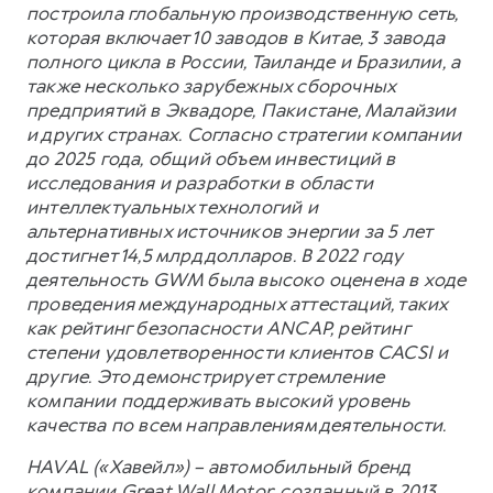
построила глобальную производственную сеть,
которая включает 10 заводов в Китае, 3 завода
полного цикла в России, Таиланде и Бразилии, а
также несколько зарубежных сборочных
предприятий в Эквадоре, Пакистане, Малайзии
и других странах. Согласно стратегии компании
до 2025 года, общий объем инвестиций в
исследования и разработки в области
интеллектуальных технологий и
альтернативных источников энергии за 5 лет
достигнет 14,5 млрд долларов. В 2022 году
деятельность GWM была высоко оценена в ходе
проведения международных аттестаций, таких
как рейтинг безопасности ANCAP, рейтинг
степени удовлетворенности клиентов CACSI и
другие. Это демонстрирует стремление
компании поддерживать высокий уровень
качества по всем направлениям деятельности.
HAVAL («Хавейл») – автомобильный бренд
компании Great Wall Motor, созданный в 2013