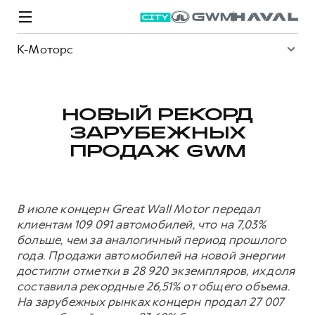
К-Моторс
НОВЫЙ РЕКОРД
ЗАРУБЕЖНЫХ
Модели
Покупателям
Владельцам
Спецпредложения
О дилере
ПРОДАЖ GWM
ВЫБОР И ПОКУПКА
СЕРВИС
СПЕЦПРЕДЛОЖЕНИЯ
БРЕНД HAVAL
В июле концерн Great Wall Motor передал
Автомобили в наличии
Все о сервисе
Покупателям
О бренде
клиентам 109 091 автомобилей, что на 7,03%
больше, чем за аналогичный период прошлого
Конфигуратор HAVAL
Запись на сервис
Владельцам
Новости
года. Продажи автомобилей на новой энергии
M6
Аксессуары HAVAL
Моторное масло
О GWM
JOLION
достигли отметки в 28 920 экземпляров, их доля
от 2 049 000 ₽
от 2 049 000 ₽
составила рекордные 26,51% от общего объема.
Каталоги и прайс-листы
Стоимость ТО
На зарубежных рынках концерн продал 27 007
Программа «HAVAL Защита+»
ИНФОРМАЦИЯ О ДИЛЕРЕ