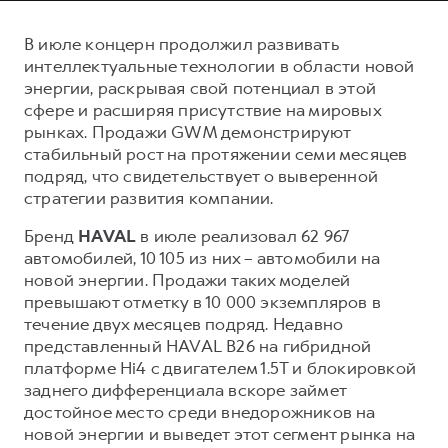
Сервис для корпоративных клиентов
HAVAL Лизинг
АКСЕССУАРЫ HAVAL
В июле концерн продолжил развивать
интеллектуальные технологии в области новой
Автомобильные аксессуары
энергии, раскрывая свой потенциал в этой
АКСЕССУАРЫ HAVAL
Коллекция CITY
сфере и расширяя присутствие на мировых
рынках. Продажи GWM демонстрируют
Автомобильные аксессуары
Коллекция Базовая
стабильный рост на протяжении семи месяцев
Коллекция CITY
Коллекция Детская
подряд, что свидетельствует о выверенной
Коллекция Базовая
стратегии развития компании.
Коллекция Детская
Бренд
HAVAL
в июле реализовал 62 967
автомобилей, 10 105 из них – автомобили на
новой энергии. Продажи таких моделей
превышают отметку в 10 000 экземпляров в
течение двух месяцев подряд. Недавно
представленный HAVAL B26 на гибридной
платформе Hi4 с двигателем 1.5Т и блокировкой
заднего дифференциала вскоре займет
достойное место среди внедорожников на
новой энергии и выведет этот сегмент рынка на