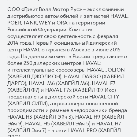
ООО «Грейт Волл Мотор Рус» – эксклюзивный
дистрибьютор автомобилей и запчастей HAVAL,
POER, TANK, WEY и ORA на территории
Российской Федерации. Компания
осуществляет свою деятельность с февраля
2014 года. Первый официальный дилерский
центр HAVAL открылся в Москве в июне 2015
года. На данный момент в России представлено
более 250 дилерских центров HAVAL:
интеллектуальные кроссоверы HAVAL JOLION
(ХАВЕЙЛ ДЖО́ЛИОН), HAVAL DARGO (ХАВЕЙЛ
ДА́РГО), HAVAL М6 (ХАВЕЙЛ M6), HAVAL F7
(ХАВЕЙЛ Ф7) и HAVAL F7x (ХАВЕЙЛ Ф7 Икс)
представлены в дилерской сети HAVAL CITY
(ХАВЕЙЛ СИТИ), а кроссоверы повышенной
проходимости и рамные внедорожники бренда
HAVAL H3 (ХАВЕЙЛ Эйч 3), HAVAL H9 (ХАВЕЙЛ
Эйч 9), HAVAL H5 (ХАВЕЙЛ Эйч 5) и HAVAL H7
(ХАВЕЙЛ Эйч 7) – в сети HAVAL PRO (ХАВЕЙЛ
ПРО).