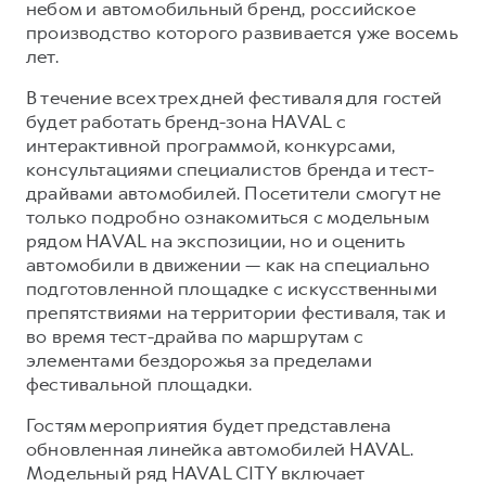
Сервис для корпоративных клиентов
небом и автомобильный бренд, российское
производство которого развивается уже восемь
HAVAL Лизинг
АКСЕССУАРЫ HAVAL
лет.
Автомобильные аксессуары
В течение всех трех дней фестиваля для гостей
АКСЕССУАРЫ HAVAL
Коллекция CITY
будет работать бренд-зона HAVAL с
Автомобильные аксессуары
Коллекция Базовая
интерактивной программой, конкурсами,
консультациями специалистов бренда и тест-
Коллекция CITY
Коллекция Детская
драйвами автомобилей. Посетители смогут не
Коллекция Базовая
только подробно ознакомиться с модельным
рядом HAVAL на экспозиции, но и оценить
Коллекция Детская
автомобили в движении — как на специально
подготовленной площадке с искусственными
препятствиями на территории фестиваля, так и
во время тест-драйва по маршрутам с
элементами бездорожья за пределами
фестивальной площадки.
Гостям мероприятия будет представлена
обновленная линейка автомобилей HAVAL.
Модельный ряд HAVAL CITY включает