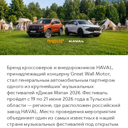
Тест-драйв
СЕРВИСНОЕ ОБСЛУЖИВАНИЕ
О дилере
Трейд-ин
Нулевое ТО
Наша команда
DARGO
DARGO X
Программа «Помощь на дороге»
Контакты
от 3 199 000 ₽
от 3 499 000 ₽
КРЕДИТ И СТРАХОВАНИЕ
Регламенты технического обслуживания
Кредитный калькулятор
Электронный ПТС
Страхование
Кредит
ПОДДЕРЖКА
Бренд кроссоверов и внедорожников HAVAL,
F7
F7X
принадлежащий концерну Great Wall Motor,
GWM Безопасность
от 2 899 000 ₽
от 3 599 000 ₽
стал генеральным автомобильным партнером
КОРПОРАТИВНЫМ КЛИЕНТАМ
Гарантия HAVAL
одного из крупнейших¹ музыкальных
Для малого бизнеса
Мобильное приложение GWM
фестивалей «Дикая Мята» 2026. Фестиваль
пройдет с 19 по 21 июня 2026 года в Тульской
Корпоративным клиентам
Программа «HAVAL Защита+»
области — регионе, где расположен российский
Крупным корпоративным клиентам
Руководства по эксплуатации
завод HAVAL. Место проведения мероприятия
POER
объединяет один из самых известных в нашей
от 3 449 000 ₽
Система управления автопарком
Подписки
стране музыкальных фестивалей под открытым