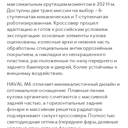
Сервис для корпоративных клиентов
максимальным крутящим моментом в 202 Н·м.
HAVAL Лизинг
Доступны две трансмиссии на выбор – 6-
АКСЕССУАРЫ HAVAL
ступенчатая механическая и 7-ступенчатая
Автомобильные аксессуары
роботизированная. Кроссовер прошел
АКСЕССУАРЫ HAVAL
Коллекция CITY
адаптацию и готов к российским условиям
эксплуатации: основные элементы кузова
Автомобильные аксессуары
Коллекция Базовая
оцинкованы, колесные арки и нижняя часть
Коллекция CITY
Коллекция Детская
обработаны специальным антикоррозийным
покрытием, а накладки из неокрашенного
Коллекция Базовая
пластика, расположенные по низу переднего и
Коллекция Детская
заднего бамперов и дверей, более устойчивы к
внешнему воздействию.
HAVAL M6 отличает минималистичный дизайн и
оптимальное оснащение. Плавные линии
кузова органично сочетаются с массивной
задней частью, а горизонтальные задние
фонари и массивная решетка радиатора
подчеркивают силуэт кроссовера. Полностью
светодиодная оптика (передние фары, дневные
ходовые огни, задние фонари и