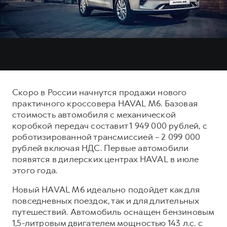
Тест-драйв
СЕРВИСНОЕ ОБСЛУЖИВАНИЕ
О дилере
Трейд-ин
Нулевое ТО
Наша команда
DARGO
DARGO X
Программа «Помощь на дороге»
Контакты
от 3 199 000 ₽
от 3 499 000 ₽
КРЕДИТ И СТРАХОВАНИЕ
Регламенты технического обслуживания
Кредитный калькулятор
Электронный ПТС
Скоро в России начнутся продажи нового
Страхование
практичного кроссовера HAVAL M6. Базовая
Кредит
стоимость автомобиля с механической
ПОДДЕРЖКА
F7
F7X
коробкой передач составит 1 949 000 рублей, с
GWM Безопасность
от 2 899 000 ₽
от 3 599 000 ₽
роботизированной трансмиссией – 2 099 000
КОРПОРАТИВНЫМ КЛИЕНТАМ
Гарантия HAVAL
рублей включая НДС. Первые автомобили
появятся в дилерских центрах HAVAL в июле
Для малого бизнеса
Мобильное приложение GWM
этого года.
Корпоративным клиентам
Программа «HAVAL Защита+»
Новый HAVAL M6 идеально подойдет как для
Крупным корпоративным клиентам
Руководства по эксплуатации
повседневных поездок, так и для длительных
POER
путешествий. Автомобиль оснащен бензиновым
от 3 449 000 ₽
Система управления автопарком
Подписки
1,5-литровым двигателем мощностью 143 л.с. с