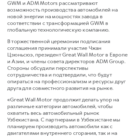
Сервис для корпоративных клиентов
GWM и ADM Motors рассматривают
возможность производства автомобилей на
HAVAL Лизинг
АКСЕССУАРЫ HAVAL
новой энергии на мощностях завода в
Автомобильные аксессуары
соответствии с трансформацией GWM в
глобальную технологическую компанию.
АКСЕССУАРЫ HAVAL
Коллекция CITY
Автомобильные аксессуары
Коллекция Базовая
В торжественной церемонии подписания
соглашения принимали участие Чжан
Коллекция CITY
Коллекция Детская
Цзюньсюэ, президент Great Wall Motor в Европе
Коллекция Базовая
и Азии, и члены совета директоров ADM Group.
Стороны обсудили перспективы
Коллекция Детская
сотрудничества и подтвердили, что будут
опираться на профессионализм и ресурсы друг
друга для совместного развития на рынке.
«Great Wall Motor продолжит делать упор на
различные категории автомобилей, чтобы
охватить весь автомобильный рынок
Узбекистана. С партнерами в Узбекистане мы
планируем производить автомобили как с
двигателями внутреннего сгорания, так и на