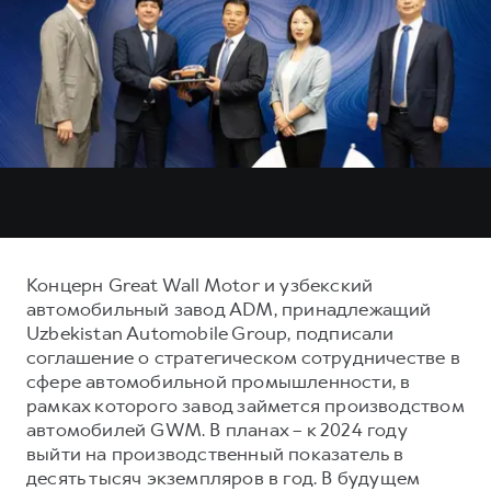
Тест-драйв
СЕРВИСНОЕ ОБСЛУЖИВАНИЕ
О дилере
Трейд-ин
Нулевое ТО
Наша команда
DARGO
DARGO X
Программа «Помощь на дороге»
Контакты
от 3 199 000 ₽
от 3 499 000 ₽
КРЕДИТ И СТРАХОВАНИЕ
Регламенты технического обслуживания
Кредитный калькулятор
Электронный ПТС
Страхование
Кредит
ПОДДЕРЖКА
F7
F7X
GWM Безопасность
Концерн Great Wall Motor и узбекский
от 2 899 000 ₽
от 3 599 000 ₽
автомобильный завод ADM, принадлежащий
КОРПОРАТИВНЫМ КЛИЕНТАМ
Гарантия HAVAL
Uzbekistan Automobile Group, подписали
Для малого бизнеса
Мобильное приложение GWM
соглашение о стратегическом сотрудничестве в
сфере автомобильной промышленности, в
Корпоративным клиентам
Программа «HAVAL Защита+»
рамках которого завод займется производством
Крупным корпоративным клиентам
Руководства по эксплуатации
автомобилей GWM. В планах – к 2024 году
POER
выйти на производственный показатель в
от 3 449 000 ₽
Система управления автопарком
Подписки
десять тысяч экземпляров в год. В будущем