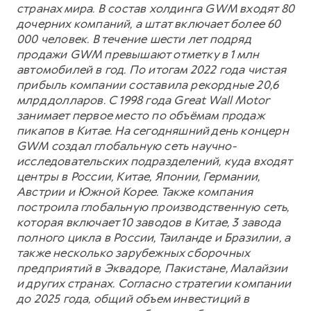
странах мира. В состав холдинга GWM входят 80
дочерних компаний, а штат включает более 60
000 человек. В течение шести лет подряд
продажи GWM превышают отметку в 1 млн
автомобилей в год. По итогам 2022 года чистая
прибыль компании составила рекордные 20,6
млрд долларов. С 1998 года Great Wall Motor
занимает первое место по объёмам продаж
пикапов в Китае. На сегодняшний день концерн
GWM создал глобальную сеть научно-
исследовательских подразделений, куда входят
центры в России, Китае, Японии, Германии,
Австрии и Южной Корее. Также компания
построила глобальную производственную сеть,
которая включает 10 заводов в Китае, 3 завода
полного цикла в России, Таиланде и Бразилии, а
также несколько зарубежных сборочных
предприятий в Эквадоре, Пакистане, Малайзии
и других странах. Согласно стратегии компании
до 2025 года, общий объем инвестиций в